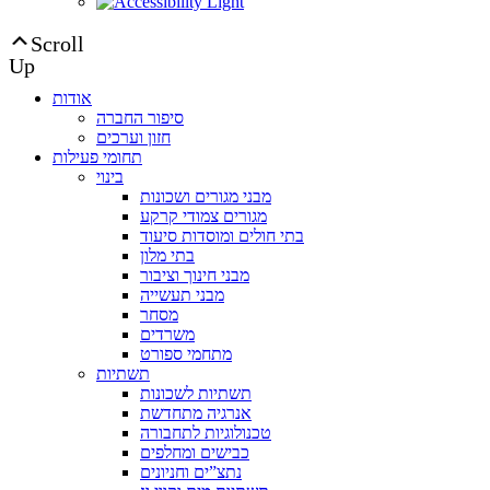
Scroll
Up
אודות
סיפור החברה
חזון וערכים
תחומי פעילות
בינוי
מבני מגורים ושכונות
מגורים צמודי קרקע
בתי חולים ומוסדות סיעוד
בתי מלון
מבני חינוך וציבור
מבני תעשייה
מסחר
משרדים
מתחמי ספורט
תשתיות
תשתיות לשכונות
אנרגיה מתחדשת
טכנולוגיות לתחבורה
כבישים ומחלפים
נתצ”ים וחניונים