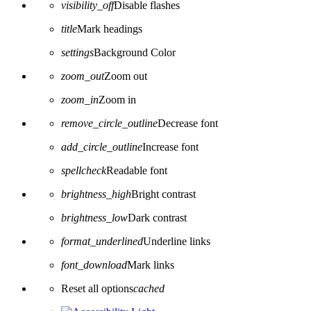
visibility_off
Disable flashes
title
Mark headings
settings
Background Color
zoom_out
Zoom out
zoom_in
Zoom in
remove_circle_outline
Decrease font
add_circle_outline
Increase font
spellcheck
Readable font
brightness_high
Bright contrast
brightness_low
Dark contrast
format_underlined
Underline links
font_download
Mark links
Reset all options
cached