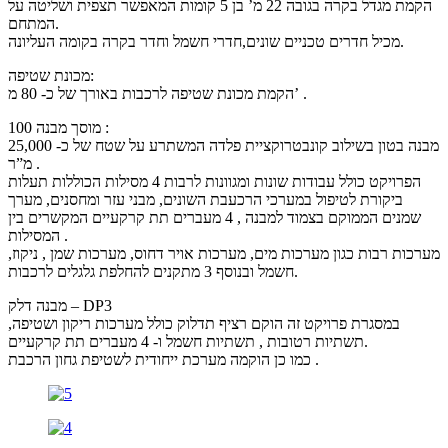
הקמת מגדל בקרה בגובה 22 מ’ בן 5 קומות המאפשר תצפית ושליטה על
המתחם.
מכיל חדרים טכניים שונים,חדרי חשמל וחדר בקרה בקומה העליונה.
מכונת שטיפה:
הקמת מכונת שטיפה לרכבות באורך של כ- 80 מ’ .
מוסך מבנה 100 :
מבנה בטון בשילוב קונבטרוקציית פלדה המשתרע על שטח של כ- 25,000
מ”ר .
הפרויקט כולל עבודות שונות ומגוונות לרבות 4 מסילות הכוללות תעלות
ביקורת לטיפול במערכי הרכעבת השונים, מבני עזר ומחסנים, מערך
שמנים הממוקם בצמוד למבנה , 4 מעברים תת קרקעיים המקשרים בין
המסילות .
מערכות רבות כגון מערכות מים, מערכות אויר דחוס, מערכות שמן , ניקוז,
חשמל ובנוסף 3 מתקנים להחלפת גלגלים לרכבות.
מבנה דלק – DP3
במסגרת פרויקט זה הוקם רציף תדלוק כולל מערכות ריקון ושטיפה,
תשתיות רטובות , תשתיות חשמל ו- 4 מעברים תת קרקעיים.
כמו כן הוקמה מערכת ייחודית לשטיפת גחון הרכבת .