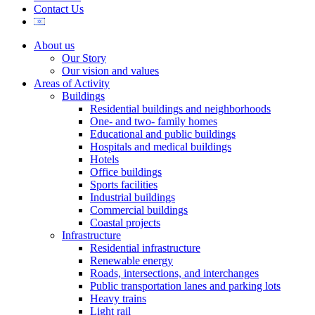
Contact Us
About us
Our Story
Our vision and values
Areas of Activity
Buildings
Residential buildings and neighborhoods
One- and two- family homes
Educational and public buildings
Hospitals and medical buildings
Hotels
Office buildings
Sports facilities
Industrial buildings
Commercial buildings
Coastal projects
Infrastructure
Residential infrastructure
Renewable energy
Roads, intersections, and interchanges
Public transportation lanes and parking lots
Heavy trains
Light rail