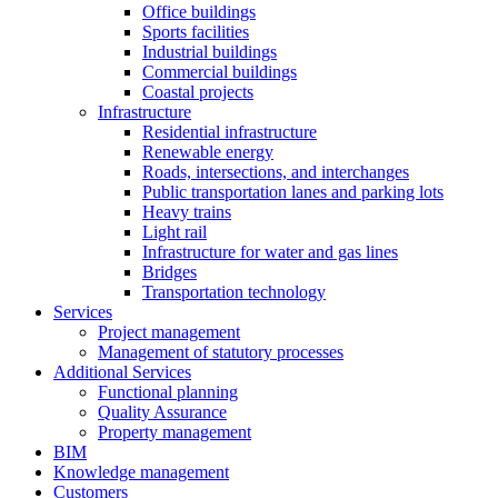
Office buildings
Sports facilities
Industrial buildings
Commercial buildings
Coastal projects
Infrastructure
Residential infrastructure
Renewable energy
Roads, intersections, and interchanges
Public transportation lanes and parking lots
Heavy trains
Light rail
Infrastructure for water and gas lines
Bridges
Transportation technology
Services
Project management
Management of statutory processes
Additional Services
Functional planning
Quality Assurance
Property management
BIM
Knowledge management
Customers