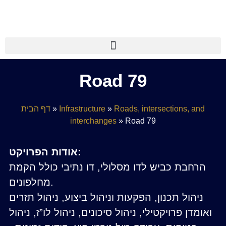
Disable flashes
visibility_off
Mark headings
title
Road 79
Background Color
settings
Zoom out
zoom_out
דף הבית
»
Infrastructure
»
Roads, intersections, and
Zoom in
zoom_in
interchanges
»
Road 79
Decrease font
remove_circle_outline
Increase font
add_circle_outline
אודות הפרויקט:
Readable font
spellcheck
הרחבת כביש לדו מסלולי, דו נתיבי כולל הקמת
Bright contrast
מחלפונים.
brightness_high
ניהול תכנון, הפקעות וניהול ביצוע, ניהול תזרים
Dark contrast
brightness_low
ואומדן פרויקטילי, ניהול סיכונים, ניהול לו”ז, ניהול
Underline links
format_underlined