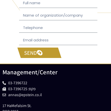
SEND
Management/Center
03-7396722
פקס: 03-7396725
annas@epstein.co.il
17 HaMefalsim St.