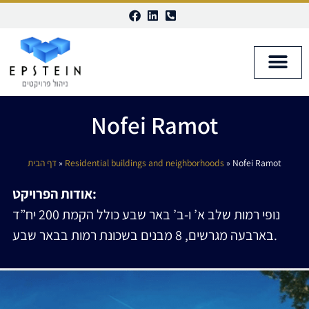
Disable flashes
visibility_off
Mark headings
title
Background Color
settings
Nofei Ramot
Zoom out
zoom_out
Zoom in
zoom_in
דף הבית
»
Residential buildings and neighborhoods
»
Nofei Ramot
Decrease font
remove_circle_outline
אודות הפרויקט:
Increase font
add_circle_outline
נופי רמות שלב א’ ו-ב’ באר שבע כולל הקמת 200 יח”ד
Readable font
spellcheck
בארבעה מגרשים, 8 מבנים בשכונת רמות בבאר שבע.
Bright contrast
brightness_high
Dark contrast
brightness_low
Underline links
format_underlined