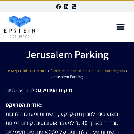
Disable flashes
visibility_off
Mark headings
title
Background Color
settings
Jerusalem Parking
Zoom out
zoom_out
Zoom in
zoom_in
דף הבית
»
Infrastructure
»
Public transportation lanes and parking lots
»
Jerusalem Parking
Decrease font
remove_circle_outline
Increase font
add_circle_outline
מיקום הפרויקט:
לורם אינספום
Readable font
spellcheck
אודות הפרויקט:
Bright contrast
brightness_high
ביצוע בינוי לחניון תת-קרקעי, תשתיות ומערכות לרבות
Dark contrast
brightness_low
מנהרה באורך 40 מ’ למעבר אוטובוסים, קידום זמינות
Underline links
format_underlined
ותשתיות טעינה לחניונים של 250 אוטובוסים חשמליים