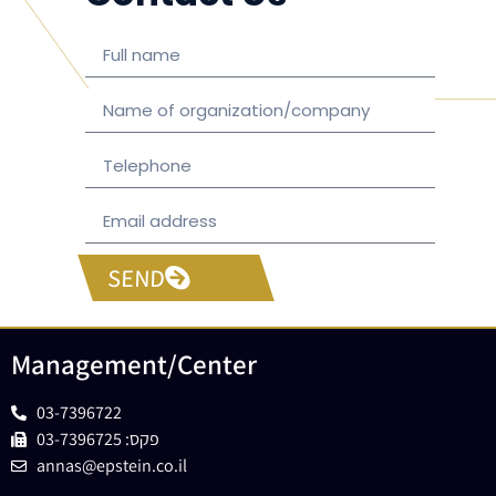
SEND
Management/Center
03-7396722
פקס: 03-7396725
annas@epstein.co.il