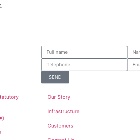
בשל
SEND
tatutory
Our Story
Infrastructure
ng
Customers
e
Contact Us