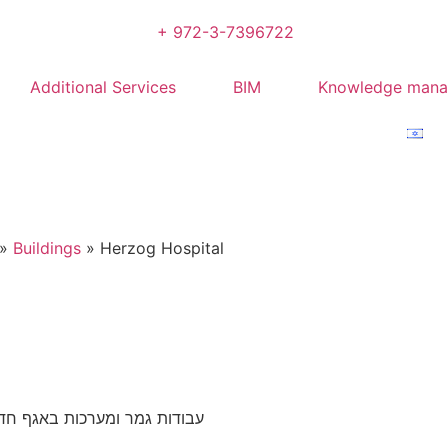
+ 972-3-7396722
Additional Services
BIM
Knowledge man
»
Buildings
»
Herzog Hospital