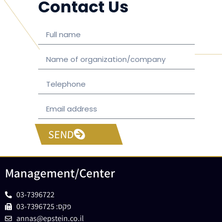
Contact Us
SEND
Management/Center
03-7396722
פקס: 03-7396725
annas@epstein.co.il