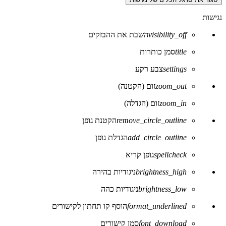
נגישות
visibility_off
השבת את ההבזקים
title
סמן כותרות
settings
צבע רקע
zoom_out
זום (הקטנה)
zoom_in
זום (הגדלה)
remove_circle_outline
הקטנת גופן
add_circle_outline
הגדלת גופן
spellcheck
גופן קריא
brightness_high
ניגודיות בהירה
brightness_low
ניגודיות כהה
format_underlined
הוסף קו תחתון לקישורים
font_download
סמן קישורים