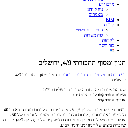
מרכז ידע
ניהול ידע
מאמרים
BIM
קריירה
החיים באפשטיין
לוח משרות
לקוחות
צור קשר
חניון ומסוף תחבורתי 4/9, ירושלים
דף הבית
»
תשתיות
»
נתצ"ים וחניונים
»
חניון ומסוף תחבורתי 4/9,
ירושלים
שם המזמין:
מוריה –חברה לפיתוח ירושלים בע"מ
מיקום הפרויקט:
לורם אינספום
אודות הפרויקט:
ביצוע בינוי לחניון תת-קרקעי, תשתיות ומערכות לרבות מנהרה באורך 40
מ' למעבר אוטובוסים, קידום זמינות ותשתיות טעינה לחניונים של 250
אוטובוסים חשמליים ומסוף אוטובוסים לצפון ירושלים (מחלף 4/9). לרבות
שלביות ביצוע של חניון זמני וחניון קבוע.