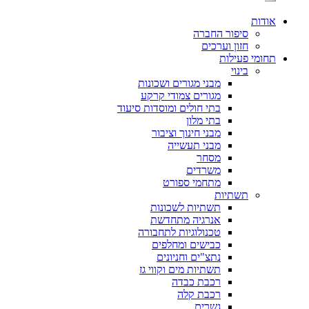
אודות
סיפור החברה
חזון וערכים
תחומי פעילות
בינוי
מבני מגורים ושכונות
מגורים צמודי קרקע
בתי חולים ומוסדות סיעוד
בתי מלון
מבני חינוך וציבור
מבני תעשייה
מסחר
משרדים
מתחמי ספורט
תשתיות
תשתיות לשכונות
אנרגיה מתחדשת
טכנולוגיות לתחבורה
כבישים ומחלפים
נתצ"ים וחניונים
תשתיות מים וקווי גז
רכבת כבדה
רכבת קלה
גשרים