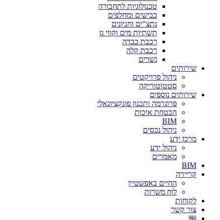
טכנולוגיות לתחבורה
כבישים ומחלפים
נתצ"ים וחניונים
תשתיות מים וקווי גז
רכבת כבדה
רכבת קלה
גשרים
שירותים
ניהול פרויקטים
סטטוטוריקה
שירותים נוספים
פרוגרמה ותכנון פונקציונאלי
הבטחת איכות
BIM
ניהול נכסים
מרכז ידע
ניהול ידע
מאמרים
BIM
קריירה
החיים באפשטיין
לוח משרות
לקוחות
צור קשר