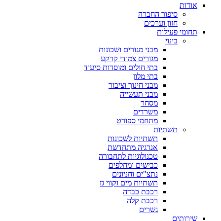
אודות
סיפור החברה
חזון וערכים
תחומי פעילות
בינוי
מבני מגורים ושכונות
מגורים צמודי קרקע
בתי חולים ומוסדות סיעוד
בתי מלון
מבני חינוך וציבור
מבני תעשייה
מסחר
משרדים
מתחמי ספורט
תשתיות
תשתיות לשכונות
אנרגיה מתחדשת
טכנולוגיות לתחבורה
כבישים ומחלפים
נתצ"ים וחניונים
תשתיות מים וקווי גז
רכבת כבדה
רכבת קלה
גשרים
שירותים