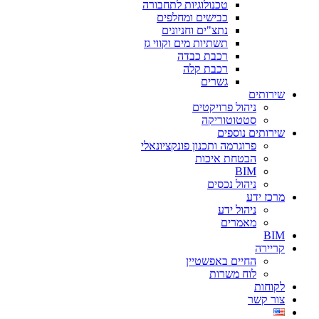
טכנולוגיות לתחבורה
כבישים ומחלפים
נתצ"ים וחניונים
תשתיות מים וקווי גז
רכבת כבדה
רכבת קלה
גשרים
שירותים
ניהול פרויקטים
סטטוטוריקה
שירותים נוספים
פרוגרמה ותכנון פונקציונאלי
הבטחת איכות
BIM
ניהול נכסים
מרכז ידע
ניהול ידע
מאמרים
BIM
קריירה
החיים באפשטיין
לוח משרות
לקוחות
צור קשר