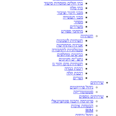
בתי חולים ומוסדות סיעוד
בתי מלון
מבני חינוך וציבור
מבני תעשייה
מסחר
משרדים
מתחמי ספורט
תשתיות
תשתיות לשכונות
אנרגיה מתחדשת
טכנולוגיות לתחבורה
כבישים ומחלפים
נתצ"ים וחניונים
תשתיות מים וקווי גז
רכבת כבדה
רכבת קלה
גשרים
שירותים
ניהול פרויקטים
סטטוטוריקה
שירותים נוספים
פרוגרמה ותכנון פונקציונאלי
הבטחת איכות
BIM
ניהול נכסים