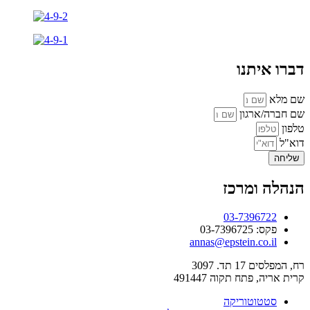
דברו איתנו
שם מלא
שם חברה/ארגון
טלפון
דוא"ל
שליחה
הנהלה ומרכז
03-7396722
פקס: 03-7396725
annas@epstein.co.il
רח, המפלסים 17 תד. 3097
קרית אריה, פתח תקוה 491447
סטטוטוריקה