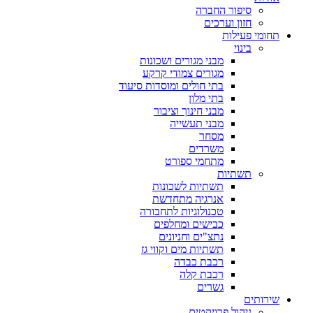
סיפור החברה
חזון וערכים
תחומי פעילות
בינוי
מבני מגורים ושכונות
מגורים צמודי קרקע
בתי חולים ומוסדות סיעוד
בתי מלון
מבני חינוך וציבור
מבני תעשייה
מסחר
משרדים
מתחמי ספורט
תשתיות
תשתיות לשכונות
אנרגיה מתחדשת
טכנולוגיות לתחבורה
כבישים ומחלפים
נתצ"ים וחניונים
תשתיות מים וקווי גז
רכבת כבדה
רכבת קלה
גשרים
שירותים
ניהול פרויקטים