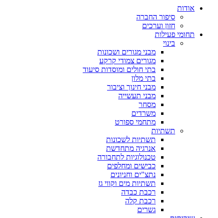
אודות
סיפור החברה
חזון וערכים
תחומי פעילות
בינוי
מבני מגורים ושכונות
מגורים צמודי קרקע
בתי חולים ומוסדות סיעוד
בתי מלון
מבני חינוך וציבור
מבני תעשייה
מסחר
משרדים
מתחמי ספורט
תשתיות
תשתיות לשכונות
אנרגיה מתחדשת
טכנולוגיות לתחבורה
כבישים ומחלפים
נתצ"ים וחניונים
תשתיות מים וקווי גז
רכבת כבדה
רכבת קלה
גשרים