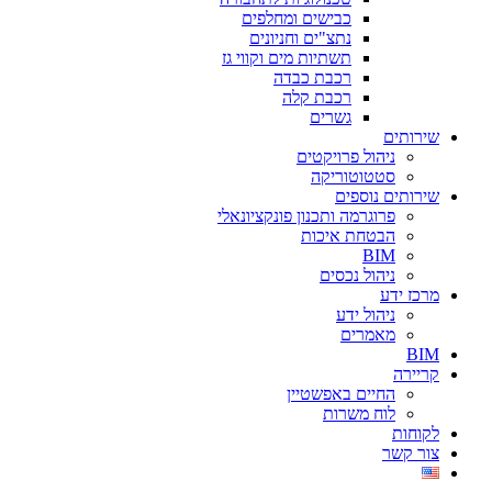
סמן קישורים
font_download
כבישים ומחלפים
נתצ"ים וחניונים
תשתיות מים וקווי גז
לאפס
cached
רכבת כבדה
את
רכבת קלה
כל
גשרים
האפשרויות
שירותים
ניהול פרויקטים
סטטוטוריקה
שירותים נוספים
פרוגרמה ותכנון פונקציונאלי
הבטחת איכות
BIM
ניהול נכסים
מרכז ידע
ניהול ידע
מאמרים
BIM
קריירה
החיים באפשטיין
לוח משרות
לקוחות
צור קשר