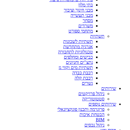
בתי מלון
מבני חינוך וציבור
מבני תעשייה
מסחר
משרדים
מתחמי ספורט
תשתיות
תשתיות לשכונות
אנרגיה מתחדשת
טכנולוגיות לתחבורה
כבישים ומחלפים
נתצ"ים וחניונים
תשתיות מים וקווי גז
רכבת כבדה
רכבת קלה
גשרים
שירותים
ניהול פרויקטים
סטטוטוריקה
שירותים נוספים
פרוגרמה ותכנון פונקציונאלי
הבטחת איכות
BIM
ניהול נכסים