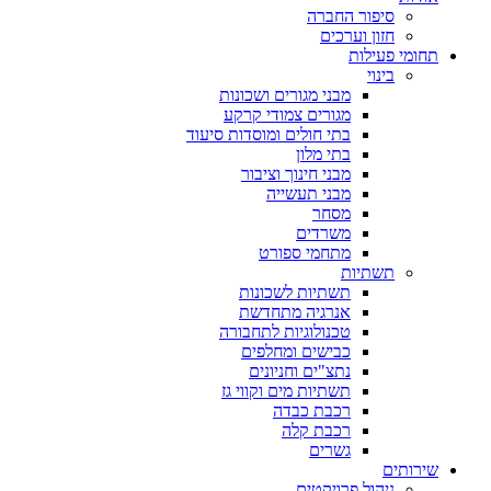
סיפור החברה
חזון וערכים
תחומי פעילות
בינוי
מבני מגורים ושכונות
מגורים צמודי קרקע
בתי חולים ומוסדות סיעוד
בתי מלון
מבני חינוך וציבור
מבני תעשייה
מסחר
משרדים
מתחמי ספורט
תשתיות
תשתיות לשכונות
אנרגיה מתחדשת
טכנולוגיות לתחבורה
כבישים ומחלפים
נתצ"ים וחניונים
תשתיות מים וקווי גז
רכבת כבדה
רכבת קלה
גשרים
שירותים
ניהול פרויקטים