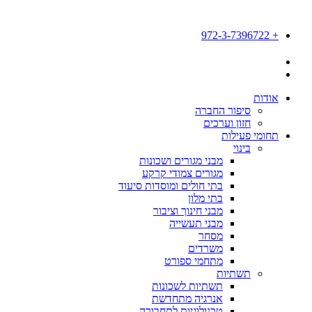
דלג
לתוכן
+ 972-3-7396722
השבת את ההבזקים
visibility_off
סמן כותרות
title
אודות
צבע רקע
settings
סיפור החברה
חזון וערכים
זום (הקטנה)
zoom_out
תחומי פעילות
בינוי
זום (הגדלה)
zoom_in
מבני מגורים ושכונות
מגורים צמודי קרקע
הקטנת גופן
remove_circle_outline
בתי חולים ומוסדות סיעוד
בתי מלון
הגדלת גופן
add_circle_outline
מבני חינוך וציבור
מבני תעשייה
גופן קריא
spellcheck
מסחר
משרדים
ניגודיות בהירה
brightness_high
מתחמי ספורט
תשתיות
ניגודיות כהה
brightness_low
תשתיות לשכונות
הוסף קו תחתון לקישורים
format_underlined
אנרגיה מתחדשת
טכנולוגיות לתחבורה