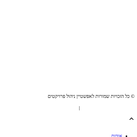
© כל הזכויות שמורות לאפשטיין ניהול פרויקטים
"המערכת" אסטרטגיית תוכן
|
בניית אתרים Netmii
Scroll
Up
אודות