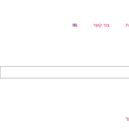
ת
צור קשר
ד