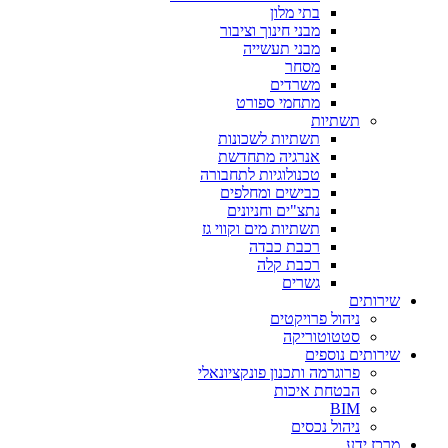
בתי מלון
מבני חינוך וציבור
מבני תעשייה
מסחר
משרדים
מתחמי ספורט
תשתיות
תשתיות לשכונות
אנרגיה מתחדשת
טכנולוגיות לתחבורה
כבישים ומחלפים
נתצ"ים וחניונים
תשתיות מים וקווי גז
רכבת כבדה
רכבת קלה
גשרים
שירותים
ניהול פרויקטים
סטטוטוריקה
שירותים נוספים
פרוגרמה ותכנון פונקציונאלי
הבטחת איכות
BIM
ניהול נכסים
מרכז ידע