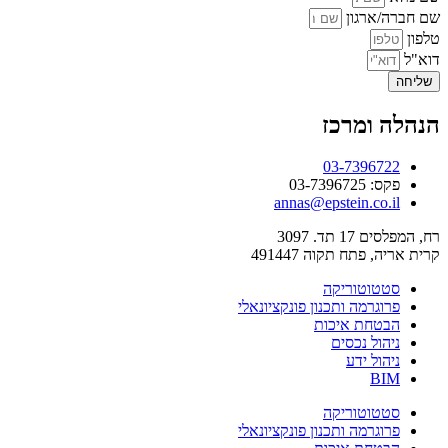
שם חברה/ארגון
טלפון
דוא"ל
שליחה
הנהלה ומרכז
03-7396722
פקס: 03-7396725
annas@epstein.co.il
רח, המפלסים 17 תד. 3097
קרית אריה, פתח תקוה 491447
סטטוטוריקה
פרוגרמה ותכנון פונקציונאלי
הבטחת איכות
ניהול נכסים
ניהול ידע
BIM
סטטוטוריקה
פרוגרמה ותכנון פונקציונאלי