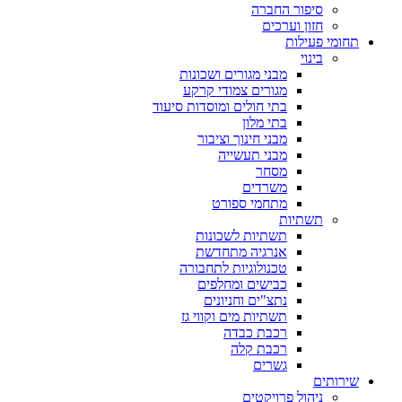
סיפור החברה
חזון וערכים
תחומי פעילות
בינוי
מבני מגורים ושכונות
מגורים צמודי קרקע
בתי חולים ומוסדות סיעוד
בתי מלון
מבני חינוך וציבור
מבני תעשייה
מסחר
משרדים
מתחמי ספורט
תשתיות
תשתיות לשכונות
אנרגיה מתחדשת
טכנולוגיות לתחבורה
כבישים ומחלפים
נתצ"ים וחניונים
תשתיות מים וקווי גז
רכבת כבדה
רכבת קלה
גשרים
שירותים
ניהול פרויקטים