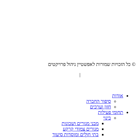
© כל הזכויות שמורות לאפשטיין ניהול פרויקטים
"המערכת" אסטרטגיית תוכן
|
בניית אתרים Netmii
Scroll
Up
אודות
סיפור החברה
חזון וערכים
תחומי פעילות
בינוי
מבני מגורים ושכונות
מגורים צמודי קרקע
בתי חולים ומוסדות סיעוד