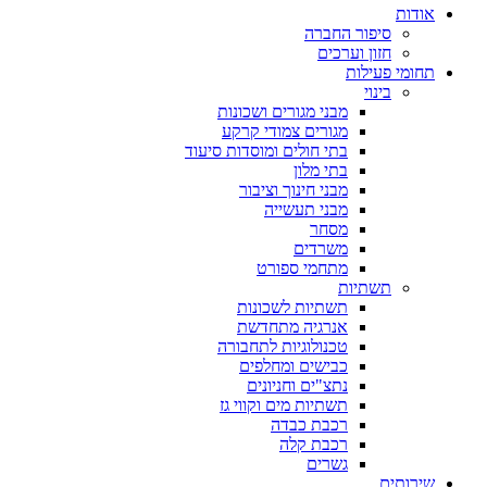
אודות
סיפור החברה
חזון וערכים
תחומי פעילות
בינוי
מבני מגורים ושכונות
מגורים צמודי קרקע
בתי חולים ומוסדות סיעוד
בתי מלון
מבני חינוך וציבור
מבני תעשייה
מסחר
משרדים
מתחמי ספורט
תשתיות
תשתיות לשכונות
אנרגיה מתחדשת
טכנולוגיות לתחבורה
כבישים ומחלפים
נתצ"ים וחניונים
תשתיות מים וקווי גז
רכבת כבדה
רכבת קלה
גשרים
שירותים