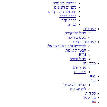
כבישים ומחלפים
נתצ"ים וחניונים
תשתיות מים וקווי גז
רכבת כבדה
רכבת קלה
גשרים
שירותים
ניהול פרויקטים
סטטוטוריקה
שירותים נוספים
פרוגרמה ותכנון פונקציונאלי
הבטחת איכות
BIM
ניהול נכסים
מרכז ידע
ניהול ידע
מאמרים
BIM
קריירה
החיים באפשטיין
לוח משרות
לקוחות
צור קשר