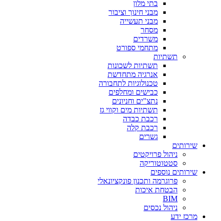
בתי מלון
מבני חינוך וציבור
מבני תעשייה
מסחר
משרדים
מתחמי ספורט
תשתיות
תשתיות לשכונות
אנרגיה מתחדשת
טכנולוגיות לתחבורה
כבישים ומחלפים
נתצ"ים וחניונים
תשתיות מים וקווי גז
רכבת כבדה
רכבת קלה
גשרים
שירותים
ניהול פרויקטים
סטטוטוריקה
שירותים נוספים
פרוגרמה ותכנון פונקציונאלי
הבטחת איכות
BIM
ניהול נכסים
מרכז ידע