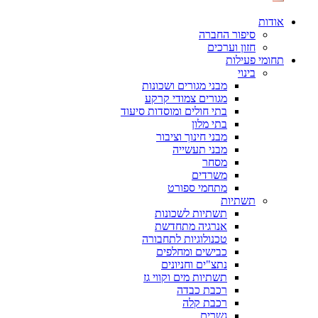
אודות
סיפור החברה
חזון וערכים
תחומי פעילות
בינוי
מבני מגורים ושכונות
מגורים צמודי קרקע
בתי חולים ומוסדות סיעוד
בתי מלון
מבני חינוך וציבור
מבני תעשייה
מסחר
משרדים
מתחמי ספורט
תשתיות
תשתיות לשכונות
אנרגיה מתחדשת
טכנולוגיות לתחבורה
כבישים ומחלפים
נתצ"ים וחניונים
תשתיות מים וקווי גז
רכבת כבדה
רכבת קלה
גשרים