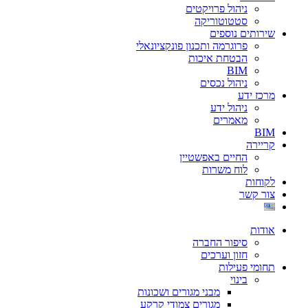
ניהול פרויקטים
סטטוטוריקה
שירותים נוספים
פרוגרמה ותכנון פונקציונאלי
הבטחת איכות
BIM
ניהול נכסים
מרכז ידע
ניהול ידע
מאמרים
BIM
קריירה
החיים באפשטיין
לוח משרות
לקוחות
צור קשר
אודות
סיפור החברה
חזון וערכים
תחומי פעילות
בינוי
מבני מגורים ושכונות
מגורים צמודי קרקע