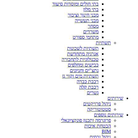
בתי חולים ומוסדות סיעוד
בתי מלון
מבני חינוך וציבור
מבני תעשייה
מסחר
משרדים
מתחמי ספורט
תשתיות
תשתיות לשכונות
אנרגיה מתחדשת
טכנולוגיות לתחבורה
כבישים ומחלפים
נתצ"ים וחניונים
תשתיות מים וקווי גז
רכבת כבדה
רכבת קלה
גשרים
שירותים
ניהול פרויקטים
סטטוטוריקה
שירותים נוספים
פרוגרמה ותכנון פונקציונאלי
הבטחת איכות
BIM
ניהול נכסים