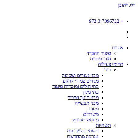
דלג לתוכן
+ 972-3-7396722
אודות
סיפור החברה
חזון וערכים
תחומי פעילות
בינוי
מבני מגורים ושכונות
מגורים צמודי קרקע
בתי חולים ומוסדות סיעוד
בתי מלון
מבני חינוך וציבור
מבני תעשייה
מסחר
משרדים
מתחמי ספורט
תשתיות
תשתיות לשכונות
אנרגיה מתחדשת