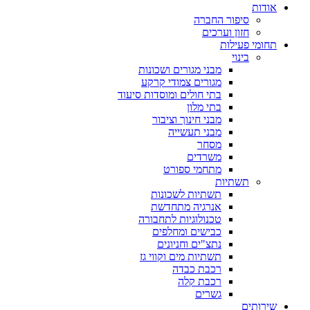
אודות
סיפור החברה
חזון וערכים
תחומי פעילות
בינוי
מבני מגורים ושכונות
מגורים צמודי קרקע
בתי חולים ומוסדות סיעוד
בתי מלון
מבני חינוך וציבור
מבני תעשייה
מסחר
משרדים
מתחמי ספורט
תשתיות
תשתיות לשכונות
אנרגיה מתחדשת
טכנולוגיות לתחבורה
כבישים ומחלפים
נתצ"ים וחניונים
תשתיות מים וקווי גז
רכבת כבדה
רכבת קלה
גשרים
שירותים