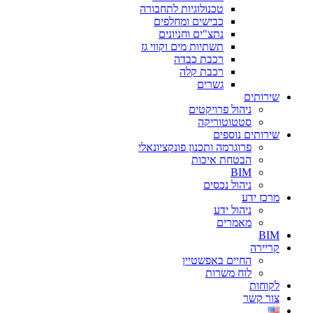
טכנולוגיות לתחבורה
כבישים ומחלפים
נתצ"ים וחניונים
תשתיות מים וקווי גז
רכבת כבדה
רכבת קלה
גשרים
שירותים
ניהול פרויקטים
סטטוטוריקה
שירותים נוספים
פרוגרמה ותכנון פונקציונאלי
הבטחת איכות
BIM
ניהול נכסים
מרכז ידע
ניהול ידע
מאמרים
BIM
קריירה
החיים באפשטיין
לוח משרות
לקוחות
צור קשר