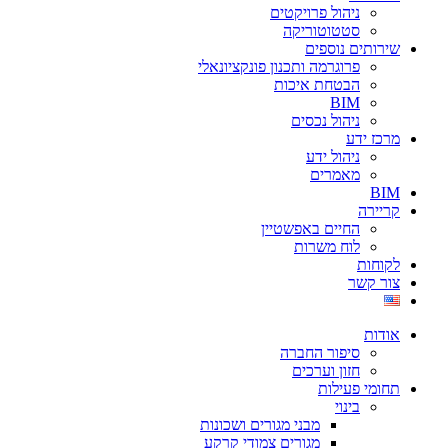
ניהול פרויקטים
סטטוטוריקה
שירותים נוספים
פרוגרמה ותכנון פונקציונאלי
הבטחת איכות
BIM
ניהול נכסים
מרכז ידע
ניהול ידע
מאמרים
BIM
קריירה
החיים באפשטיין
לוח משרות
לקוחות
צור קשר
אודות
סיפור החברה
חזון וערכים
תחומי פעילות
בינוי
מבני מגורים ושכונות
מגורים צמודי קרקע