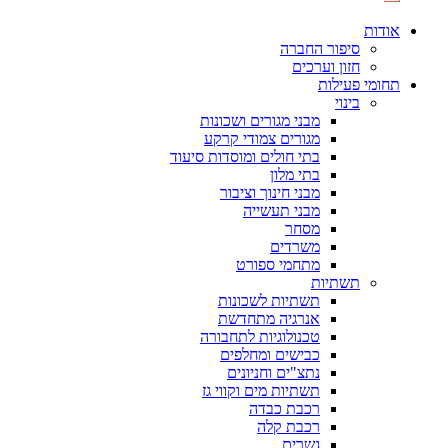
אודות
סיפור החברה
חזון וערכים
תחומי פעילות
בינוי
מבני מגורים ושכונות
מגורים צמודי קרקע
בתי חולים ומוסדות סיעוד
בתי מלון
מבני חינוך וציבור
מבני תעשייה
מסחר
משרדים
מתחמי ספורט
תשתיות
תשתיות לשכונות
אנרגיה מתחדשת
טכנולוגיות לתחבורה
כבישים ומחלפים
נתצ"ים וחניונים
תשתיות מים וקווי גז
רכבת כבדה
רכבת קלה
גשרים