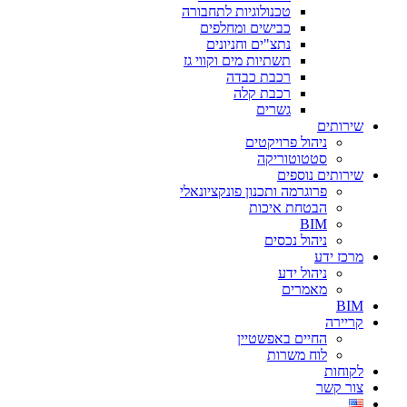
טכנולוגיות לתחבורה
כבישים ומחלפים
נתצ"ים וחניונים
תשתיות מים וקווי גז
רכבת כבדה
רכבת קלה
גשרים
שירותים
ניהול פרויקטים
סטטוטוריקה
שירותים נוספים
פרוגרמה ותכנון פונקציונאלי
הבטחת איכות
BIM
ניהול נכסים
מרכז ידע
ניהול ידע
מאמרים
BIM
קריירה
החיים באפשטיין
לוח משרות
לקוחות
צור קשר