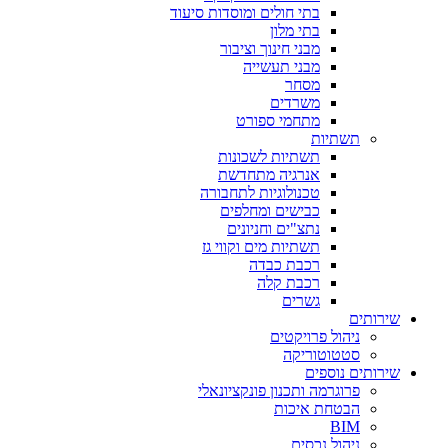
בתי חולים ומוסדות סיעוד
בתי מלון
מבני חינוך וציבור
מבני תעשייה
מסחר
משרדים
מתחמי ספורט
תשתיות
תשתיות לשכונות
אנרגיה מתחדשת
טכנולוגיות לתחבורה
כבישים ומחלפים
נתצ"ים וחניונים
תשתיות מים וקווי גז
רכבת כבדה
רכבת קלה
גשרים
שירותים
ניהול פרויקטים
סטטוטוריקה
שירותים נוספים
פרוגרמה ותכנון פונקציונאלי
הבטחת איכות
BIM
ניהול נכסים