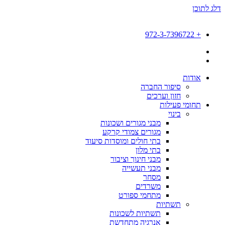
דלג לתוכן
+ 972-3-7396722
אודות
סיפור החברה
חזון וערכים
תחומי פעילות
בינוי
מבני מגורים ושכונות
מגורים צמודי קרקע
בתי חולים ומוסדות סיעוד
בתי מלון
מבני חינוך וציבור
מבני תעשייה
מסחר
משרדים
מתחמי ספורט
תשתיות
תשתיות לשכונות
אנרגיה מתחדשת