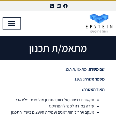
השבת את ההבזקים
visibility_off
סמן כותרות
title
צבע רקע
settings
מתאמ/ת תכנון
זום (הקטנה)
zoom_out
זום (הגדלה)
zoom_in
הקטנת גופן
remove_circle_outline
שם משרה:
מתאמ/ת תכנון
הגדלת גופן
add_circle_outline
מספר משרה:
1169
גופן קריא
spellcheck
תאור המשרה:
ניגודיות בהירה
brightness_high
תקשורת רציפה מול צוות התכנון מולטידיסיפלינארי
ניגודיות כהה
brightness_low
עזרה צמודה למנהל הפרויקט
הוסף קו תחתון לקישורים
format_underlined
מעקב אחר לוחות זמנים ועמידת היועצים ביעדי התכנון