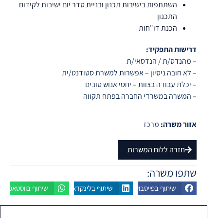
השתתפות בישיבות תכנון ובניית סדר יום ישיבות לקידום
סמן קישורים
font_download
התכנון
הכנת דו"חות
לאפס
cached
את
כל
דרישות התפקיד:
האפשרויות
– מהנדס/ת / הנדסאי/ת
– לא חובה ניסיון – אפשרות למשרת סטודנט/ית
– יכלת עבודה בצוות – יחסי אנוש טובים
– המשרה במשרדי החברה בפתח תקווה
אזור משרה:
מרכז
חזרה ללוח המשרות
שתפו משרה:
שיתוף בפייסבוק
שיתוף בלינקדאין
שיתוף בווסטאפ