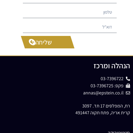
שליחה
הנהלה ומרכז
03-7396722
פקס: 03-7396725
annas@epstein.co.il
רח, המפלסים 17 תד. 3097
קרית אריה, פתח תקוה 491447
סטטוטוריקה