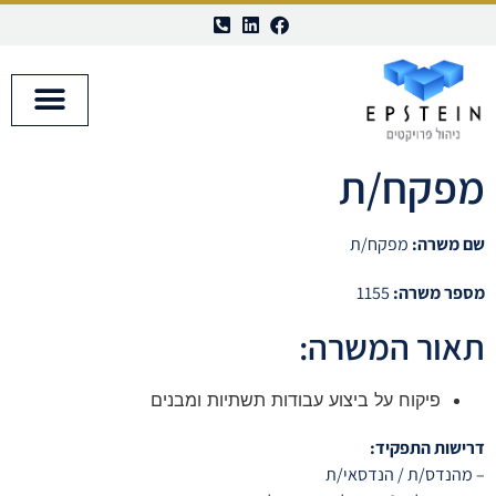
השבת את ההבזקים
visibility_off
סמן כותרות
title
מפקח/ת
צבע רקע
settings
זום (הקטנה)
zoom_out
שם משרה:
מפקח/ת
זום (הגדלה)
zoom_in
הקטנת גופן
remove_circle_outline
מספר משרה:
1155
הגדלת גופן
add_circle_outline
תאור המשרה:
גופן קריא
spellcheck
ניגודיות בהירה
פיקוח על ביצוע עבודות תשתיות ומבנים
brightness_high
ניגודיות כהה
brightness_low
דרישות התפקיד:
הוסף קו תחתון לקישורים
– מהנדס/ת / הנדסאי/ת
format_underlined