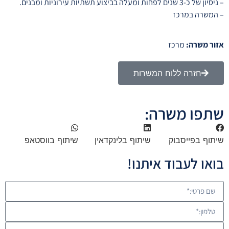
– ניסיון של כ-3 שנים לפחות ומעלה בביצוע תשתיות עירוניות ומבנים.
סמן קישורים
font_download
– המשרה במרכז
לאפס
cached
את
אזור משרה:
מרכז
כל
האפשרויות
חזרה ללוח המשרות
שתפו משרה:
שיתוף בפייסבוק
שיתוף בלינקדאין
שיתוף בווסטאפ
בואו לעבוד איתנו!