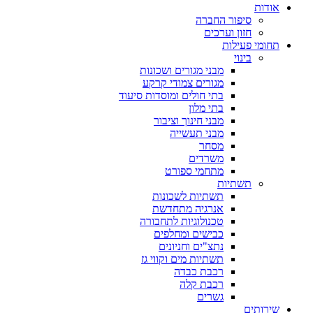
אודות
סיפור החברה
חזון וערכים
תחומי פעילות
בינוי
מבני מגורים ושכונות
מגורים צמודי קרקע
בתי חולים ומוסדות סיעוד
בתי מלון
מבני חינוך וציבור
מבני תעשייה
מסחר
משרדים
מתחמי ספורט
תשתיות
תשתיות לשכונות
אנרגיה מתחדשת
טכנולוגיות לתחבורה
כבישים ומחלפים
נתצ"ים וחניונים
תשתיות מים וקווי גז
רכבת כבדה
רכבת קלה
גשרים
שירותים