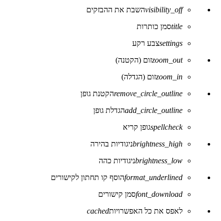
visibility_off
השבת את ההבזקים
title
סמן כותרות
settings
צבע רקע
zoom_out
זום (הקטנה)
zoom_in
זום (הגדלה)
remove_circle_outline
הקטנת גופן
add_circle_outline
הגדלת גופן
spellcheck
גופן קריא
brightness_high
ניגודיות בהירה
brightness_low
ניגודיות כהה
format_underlined
הוסף קו תחתון לקישורים
font_download
סמן קישורים
לאפס את כל האפשרויות
cached