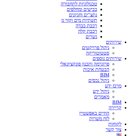
טכנולוגיות לתחבורה
כבישים ומחלפים
נתצ"ים וחניונים
תשתיות מים וקווי גז
רכבת כבדה
רכבת קלה
גשרים
שירותים
ניהול פרויקטים
סטטוטוריקה
שירותים נוספים
פרוגרמה ותכנון פונקציונאלי
הבטחת איכות
BIM
ניהול נכסים
מרכז ידע
ניהול ידע
מאמרים
BIM
קריירה
החיים באפשטיין
לוח משרות
לקוחות
צור קשר