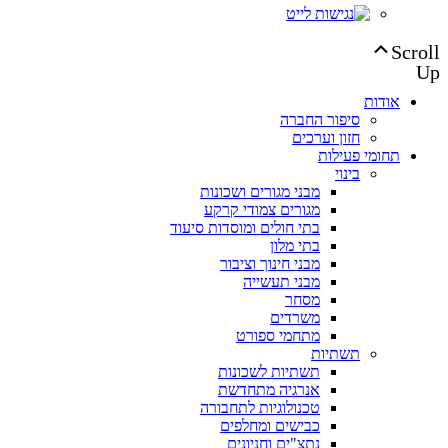
Scroll
Up
אודות
סיפור החברה
חזון וערכים
תחומי פעילות
בינוי
מבני מגורים ושכונות
מגורים צמודי קרקע
בתי חולים ומוסדות סיעוד
בתי מלון
מבני חינוך וציבור
מבני תעשייה
מסחר
משרדים
מתחמי ספורט
תשתיות
תשתיות לשכונות
אנרגיה מתחדשת
טכנולוגיות לתחבורה
כבישים ומחלפים
נתצ"ים וחניונים