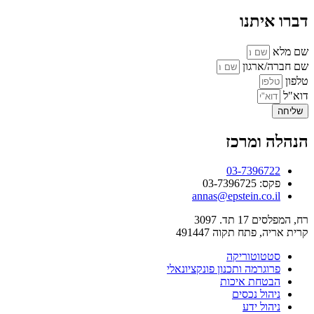
דברו איתנו
שם מלא
שם חברה/ארגון
טלפון
דוא"ל
שליחה
הנהלה ומרכז
03-7396722
פקס: 03-7396725
annas@epstein.co.il
רח, המפלסים 17 תד. 3097
קרית אריה, פתח תקוה 491447
סטטוטוריקה
פרוגרמה ותכנון פונקציונאלי
הבטחת איכות
ניהול נכסים
ניהול ידע