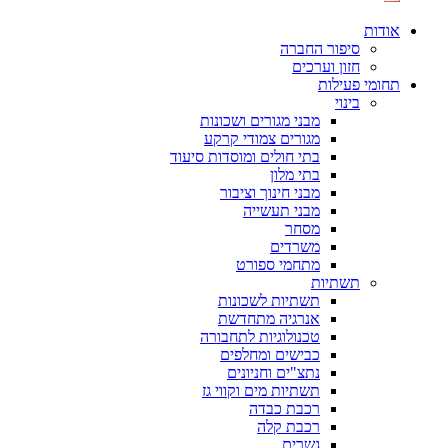
אודות
סיפור החברה
חזון וערכים
תחומי פעילות
בינוי
מבני מגורים ושכונות
מגורים צמודי קרקע
בתי חולים ומוסדות סיעוד
בתי מלון
מבני חינוך וציבור
מבני תעשייה
מסחר
משרדים
מתחמי ספורט
תשתיות
תשתיות לשכונות
אנרגיה מתחדשת
טכנולוגיות לתחבורה
כבישים ומחלפים
נתצ"ים וחניונים
תשתיות מים וקווי גז
רכבת כבדה
רכבת קלה
גשרים