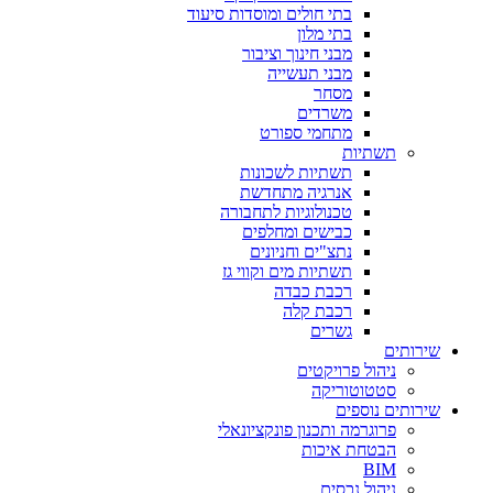
בתי חולים ומוסדות סיעוד
בתי מלון
מבני חינוך וציבור
מבני תעשייה
מסחר
משרדים
מתחמי ספורט
תשתיות
תשתיות לשכונות
אנרגיה מתחדשת
טכנולוגיות לתחבורה
כבישים ומחלפים
נתצ"ים וחניונים
תשתיות מים וקווי גז
רכבת כבדה
רכבת קלה
גשרים
שירותים
ניהול פרויקטים
סטטוטוריקה
שירותים נוספים
פרוגרמה ותכנון פונקציונאלי
הבטחת איכות
BIM
ניהול נכסים