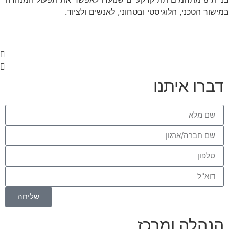
סמן קישורים
font_download
במישור הטכני, הלוגיסטי ובטחוני, לאנשים ולציוד.
לאפס
cached
את
כל
האפשרויות
דברו איתנו
שליחה
הנהלה ומרכז