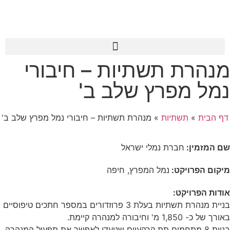
השבת את ההבזקים
visibility_off
סמן כותרות
מנהרת תשתיות – חיבורי
title
צבע רקע
settings
נמל מפרץ שלב ב'
זום (הקטנה)
zoom_out
זום (הגדלה)
zoom_in
דף הבית
»
תשתיות
»
מנהרת תשתיות – חיבורי נמל מפרץ שלב ב'
הקטנת גופן
remove_circle_outline
שם המזמין:
חברת נמלי ישראל
הגדלת גופן
add_circle_outline
גופן קריא
spellcheck
מיקום הפרויקט:
נמל המפרץ, חיפה
ניגודיות בהירה
brightness_high
אודות הפרויקט:
ניגודיות כהה
brightness_low
בניית מנהרת תשתיות בעלת 3 פרוזדורים במספר חתכים טיפוסיים
באורך של כ- 1,850 מ' וחיבורה למנהרה קיימת.
הוסף קו תחתון לקישורים
format_underlined
בניית 8 מתחמים תת קרקעיים שנועדו לאפשר את תפעול המנהרה