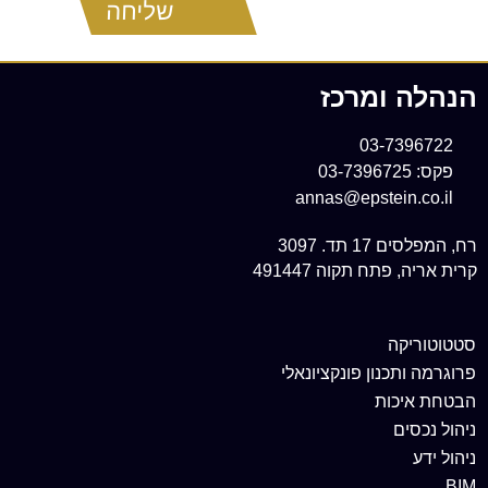
שליחה
סמן קישורים
font_download
לאפס
cached
את
הנהלה ומרכז
כל
האפשרויות
03-7396722
פקס: 03-7396725
annas@epstein.co.il
רח, המפלסים 17 תד. 3097
קרית אריה, פתח תקוה 491447
סטטוטוריקה
פרוגרמה ותכנון פונקציונאלי
הבטחת איכות
ניהול נכסים
ניהול ידע
BIM