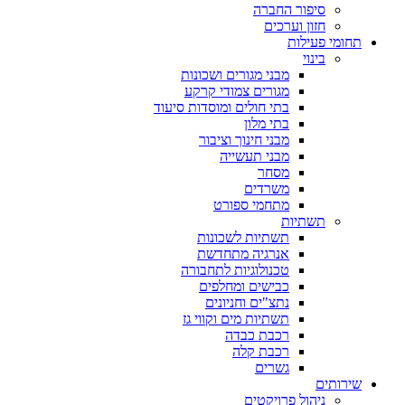
סיפור החברה
חזון וערכים
תחומי פעילות
בינוי
מבני מגורים ושכונות
מגורים צמודי קרקע
בתי חולים ומוסדות סיעוד
בתי מלון
מבני חינוך וציבור
מבני תעשייה
מסחר
משרדים
מתחמי ספורט
תשתיות
תשתיות לשכונות
אנרגיה מתחדשת
טכנולוגיות לתחבורה
כבישים ומחלפים
נתצ"ים וחניונים
תשתיות מים וקווי גז
רכבת כבדה
רכבת קלה
גשרים
שירותים
ניהול פרויקטים