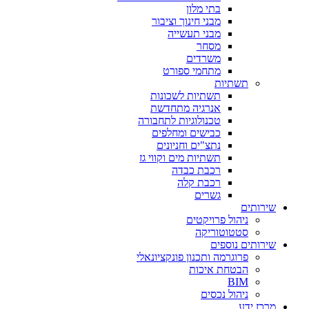
בתי מלון
מבני חינוך וציבור
מבני תעשייה
מסחר
משרדים
מתחמי ספורט
תשתיות
תשתיות לשכונות
אנרגיה מתחדשת
טכנולוגיות לתחבורה
כבישים ומחלפים
נתצ"ים וחניונים
תשתיות מים וקווי גז
רכבת כבדה
רכבת קלה
גשרים
שירותים
ניהול פרויקטים
סטטוטוריקה
שירותים נוספים
פרוגרמה ותכנון פונקציונאלי
הבטחת איכות
BIM
ניהול נכסים
מרכז ידע