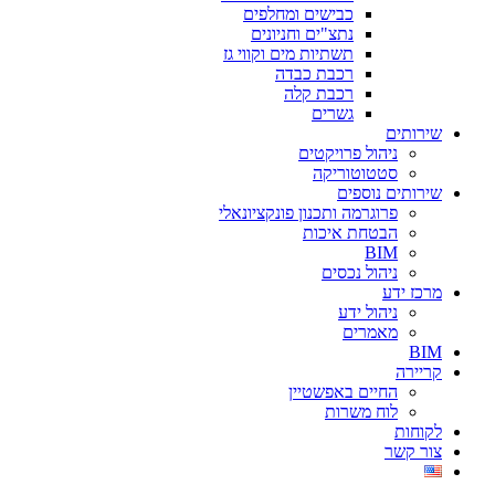
כבישים ומחלפים
נתצ"ים וחניונים
תשתיות מים וקווי גז
רכבת כבדה
רכבת קלה
גשרים
שירותים
ניהול פרויקטים
סטטוטוריקה
שירותים נוספים
פרוגרמה ותכנון פונקציונאלי
הבטחת איכות
BIM
ניהול נכסים
מרכז ידע
ניהול ידע
מאמרים
BIM
קריירה
החיים באפשטיין
לוח משרות
לקוחות
צור קשר