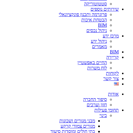
סטטוטוריקה
שירותים נוספים
פרוגרמה ותכנון פונקציונאלי
הבטחת איכות
BIM
ניהול נכסים
מרכז ידע
ניהול ידע
מאמרים
BIM
קריירה
החיים באפשטיין
לוח משרות
לקוחות
צור קשר
אודות
סיפור החברה
חזון וערכים
תחומי פעילות
בינוי
מבני מגורים ושכונות
מגורים צמודי קרקע
בתי חולים ומוסדות סיעוד