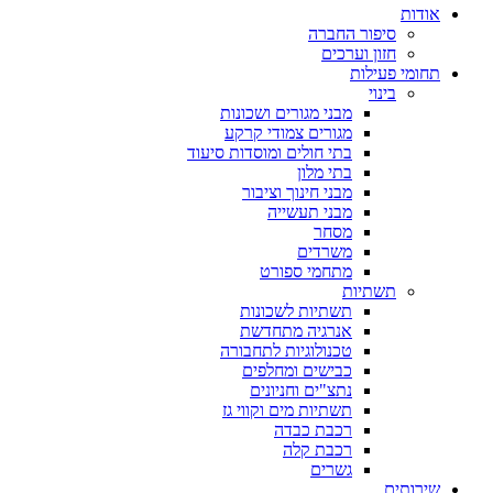
אודות
סיפור החברה
חזון וערכים
תחומי פעילות
בינוי
מבני מגורים ושכונות
מגורים צמודי קרקע
בתי חולים ומוסדות סיעוד
בתי מלון
מבני חינוך וציבור
מבני תעשייה
מסחר
משרדים
מתחמי ספורט
תשתיות
תשתיות לשכונות
אנרגיה מתחדשת
טכנולוגיות לתחבורה
כבישים ומחלפים
נתצ"ים וחניונים
תשתיות מים וקווי גז
רכבת כבדה
רכבת קלה
גשרים
שירותים