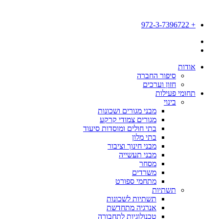
דלג
לתוכן
+ 972-3-7396722
אודות
סיפור החברה
חזון וערכים
תחומי פעילות
בינוי
מבני מגורים ושכונות
מגורים צמודי קרקע
בתי חולים ומוסדות סיעוד
בתי מלון
מבני חינוך וציבור
מבני תעשייה
מסחר
משרדים
מתחמי ספורט
תשתיות
תשתיות לשכונות
אנרגיה מתחדשת
טכנולוגיות לתחבורה