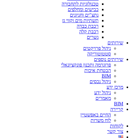
טכנולוגיות לתחבורה
כבישים ומחלפים
נתצ"ים וחניונים
תשתיות מים וקווי גז
רכבת כבדה
רכבת קלה
גשרים
שירותים
ניהול פרויקטים
סטטוטוריקה
שירותים נוספים
פרוגרמה ותכנון פונקציונאלי
הבטחת איכות
BIM
ניהול נכסים
מרכז ידע
ניהול ידע
מאמרים
BIM
קריירה
החיים באפשטיין
לוח משרות
לקוחות
צור קשר