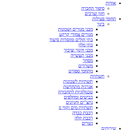
אודות
סיפור החברה
חזון וערכים
תחומי פעילות
בינוי
מבני מגורים ושכונות
מגורים צמודי קרקע
בתי חולים ומוסדות סיעוד
בתי מלון
מבני חינוך וציבור
מבני תעשייה
מסחר
משרדים
מתחמי ספורט
תשתיות
תשתיות לשכונות
אנרגיה מתחדשת
טכנולוגיות לתחבורה
כבישים ומחלפים
נתצ"ים וחניונים
תשתיות מים וקווי גז
רכבת כבדה
רכבת קלה
גשרים
שירותים