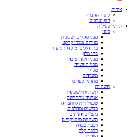
אודות
סיפור החברה
חזון וערכים
תחומי פעילות
בינוי
מבני מגורים ושכונות
מגורים צמודי קרקע
בתי חולים ומוסדות סיעוד
בתי מלון
מבני חינוך וציבור
מבני תעשייה
מסחר
משרדים
מתחמי ספורט
תשתיות
תשתיות לשכונות
אנרגיה מתחדשת
טכנולוגיות לתחבורה
כבישים ומחלפים
נתצ"ים וחניונים
תשתיות מים וקווי גז
רכבת כבדה
רכבת קלה
גשרים