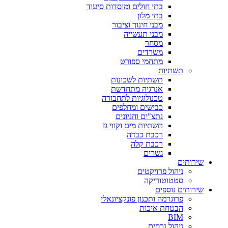
בתי חולים ומוסדות סיעוד
בתי מלון
מבני חינוך וציבור
מבני תעשייה
מסחר
משרדים
מתחמי ספורט
תשתיות
תשתיות לשכונות
אנרגיה מתחדשת
טכנולוגיות לתחבורה
כבישים ומחלפים
נתצ"ים וחניונים
תשתיות מים וקווי גז
רכבת כבדה
רכבת קלה
גשרים
שירותים
ניהול פרויקטים
סטטוטוריקה
שירותים נוספים
פרוגרמה ותכנון פונקציונאלי
הבטחת איכות
BIM
ניהול נכסים