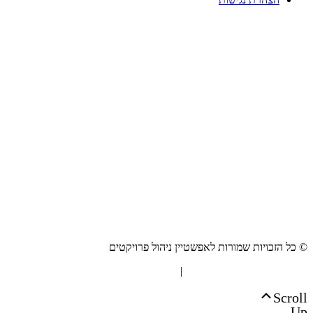
© כל הזכויות שמורות לאפשטיין ניהול פרויקטים
"המערכת" אסטרטגיית תוכן
|
בניית אתרים Netmii
Scroll
Up