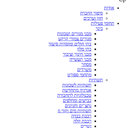
אודות
סיפור החברה
חזון וערכים
תחומי פעילות
בינוי
מבני מגורים ושכונות
מגורים צמודי קרקע
בתי חולים ומוסדות סיעוד
בתי מלון
מבני חינוך וציבור
מבני תעשייה
מסחר
משרדים
מתחמי ספורט
תשתיות
תשתיות לשכונות
אנרגיה מתחדשת
טכנולוגיות לתחבורה
כבישים ומחלפים
נתצ"ים וחניונים
תשתיות מים וקווי גז
רכבת כבדה
רכבת קלה
גשרים