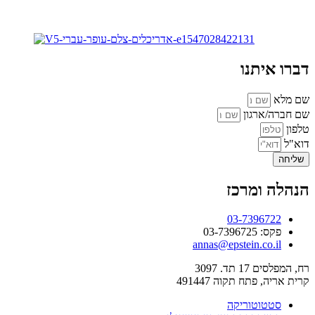
דברו איתנו
שם מלא
שם חברה/ארגון
טלפון
דוא"ל
שליחה
הנהלה ומרכז
03-7396722
פקס: 03-7396725
annas@epstein.co.il
רח, המפלסים 17 תד. 3097
קרית אריה, פתח תקוה 491447
סטטוטוריקה